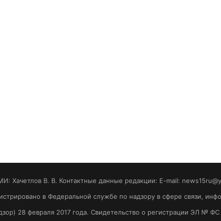
МИ: Хaчeтлoв B. B. Контактные данные редакции: E-mail: news15ru@
гистрировано в Федеральной службе по надзору в сфере связи, ин
зор) 28 февраля 2017 года. Свидетельство о регистрации ЭЛ № ФС 