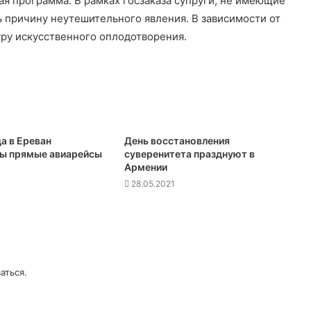
я программа. В рамках госзаказа супруги, не имеющие
ь причину неутешительного явления. В зависимости от
ру искусственного оплодотворения.
а в Ереван
День восстановления
ы прямые авиарейсы
суверенитета празднуют в
Армении
28.05.2021
аться
.