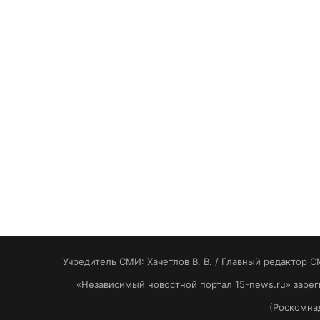
Учредитель СМИ: Хaчeтлoв B. B. / Главный редактор С
«Независимый новостной портал 15-news.ru» заре
(Роскомнад