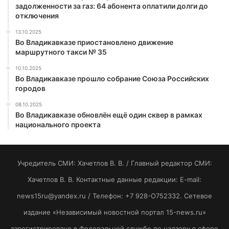
задолженности за газ: 64 абонента оплатили долги до
отключения
13.10.2025
Во Владикавказе приостановлено движение
маршрутного такси № 35
10.10.2025
Во Владикавказе прошло собрание Союза Российских
городов
08.10.2025
Во Владикавказе обновлён ещё один сквер в рамках
национального проекта
Учредитель СМИ: Хaчeтлoв B. B. / Главный редактор СМИ:
Хaчeтлoв B. B. Контактные данные редакции: E-mail:
news15ru@yandex.ru / Телефон: +7 928-O752332. Сетевое
издание «Независимый новостной портал 15-news.ru»
зарегистрировано в Федеральной службе по надзору в сфере