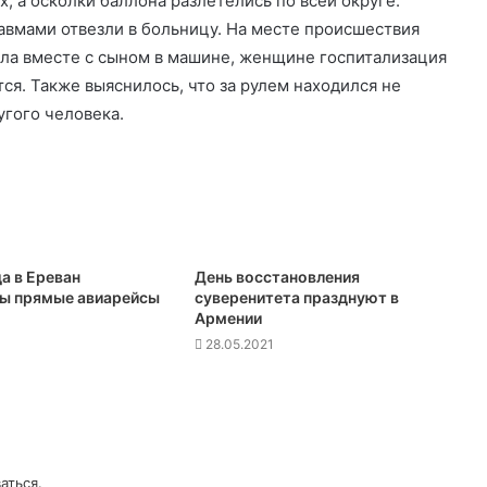
, а осколки баллона разлетелись по всей округе.
равмами отвезли в больницу. На месте происшествия
ала вместе с сыном в машине, женщине госпитализация
я. Также выяснилось, что за рулем находился не
угого человека.
а в Ереван
День восстановления
ы прямые авиарейсы
суверенитета празднуют в
Армении
28.05.2021
аться
.