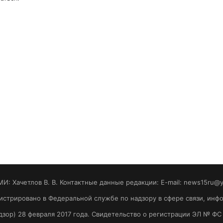
МИ: Хaчeтлoв B. B. Контактные данные редакции: E-mail: news15ru@
гистрировано в Федеральной службе по надзору в сфере связи, ин
зор) 28 февраля 2017 года. Свидетельство о регистрации ЭЛ № ФС 