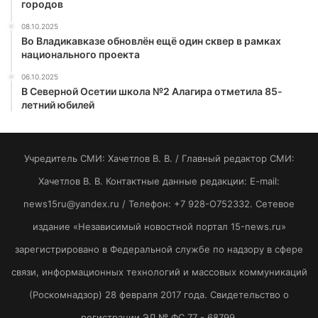
городов
08.10.2025
Во Владикавказе обновлён ещё один сквер в рамках
национального проекта
06.10.2025
В Северной Осетии школа №2 Алагира отметила 85-
летний юбилей
Учредитель СМИ: Хaчeтлoв B. B. / Главный редактор СМИ:
Хaчeтлoв B. B. Контактные данные редакции: E-mail:
news15ru@yandex.ru / Телефон: +7 928-O752332. Сетевое
издание «Независимый новостной портал 15-news.ru»
зарегистрировано в Федеральной службе по надзору в сфере
связи, информационных технологий и массовых коммуникаций
(Роскомнадзор) 28 февраля 2017 года. Свидетельство о
регистрации ЭЛ № ФС 77 - 68799.