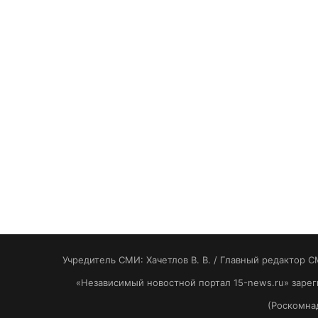
Учредитель СМИ: Хaчeтлoв B. B. / Главный редактор С
«Независимый новостной портал 15-news.ru» заре
(Роскомнад