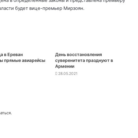
щена в определенные законы и представлена премьеру
власти будет вице-премьер Мирзоян.
а в Ереван
День восстановления
ы прямые авиарейсы
суверенитета празднуют в
Армении
28.05.2021
аться
.