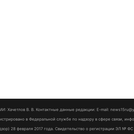
МИ: Хaчeтлoв B. B. Контактные данные редакции: E-mail: news15ru@
гистрировано в Федеральной службе по надзору в сфере связи, ин
зор) 28 февраля 2017 года. Свидетельство о регистрации ЭЛ № ФС 