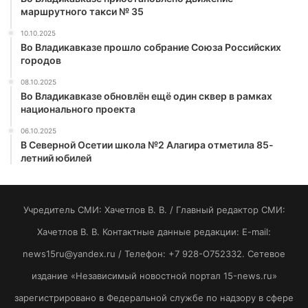
маршрутного такси № 35
10.10.2025
Во Владикавказе прошло собрание Союза Российских
городов
08.10.2025
Во Владикавказе обновлён ещё один сквер в рамках
национального проекта
06.10.2025
В Северной Осетии школа №2 Алагира отметила 85-
летний юбилей
Учредитель СМИ: Хaчeтлoв B. B. / Главный редактор СМИ:
Хaчeтлoв B. B. Контактные данные редакции: E-mail:
news15ru@yandex.ru / Телефон: +7 928-O752332. Сетевое
издание «Независимый новостной портал 15-news.ru»
зарегистрировано в Федеральной службе по надзору в сфере