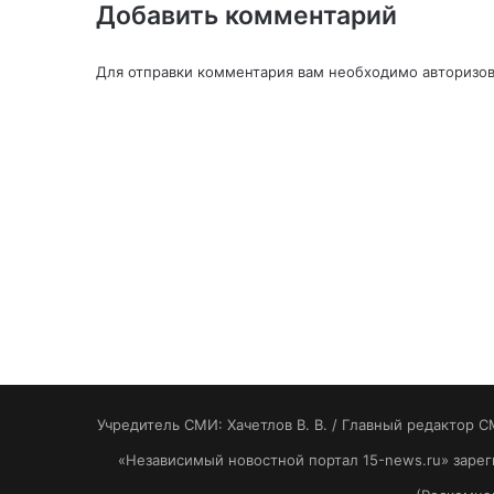
Добавить комментарий
Для отправки комментария вам необходимо
авторизов
Учредитель СМИ: Хaчeтлoв B. B. / Главный редактор С
«Независимый новостной портал 15-news.ru» заре