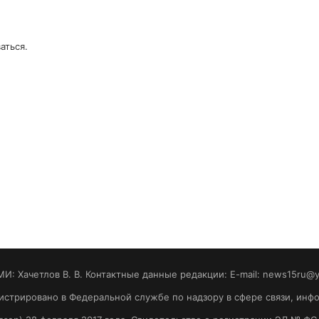
аться
.
МИ: Хaчeтлoв B. B. Контактные данные редакции: E-mail: news15ru@
гистрировано в Федеральной службе по надзору в сфере связи, ин