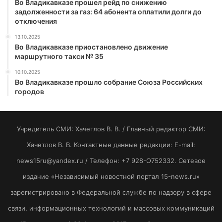
Во Владикавказе прошел рейд по снижению
задолженности за газ: 64 абонента оплатили долги до
отключения
13.10.2025
Во Владикавказе приостановлено движение
маршрутного такси № 35
10.10.2025
Во Владикавказе прошло собрание Союза Российских
городов
Учредитель СМИ: Хaчeтлoв B. B. / Главный редактор СМИ:
Хaчeтлoв B. B. Контактные данные редакции: E-mail:
news15ru@yandex.ru / Телефон: +7 928-O752332. Сетевое
издание «Независимый новостной портал 15-news.ru»
зарегистрировано в Федеральной службе по надзору в сфере
связи, информационных технологий и массовых коммуникаций