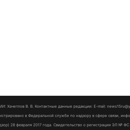
МИ: Хaчeтлoв B. B. Контактные данные редакции: E-mail: news15ru@
гистрировано в Федеральной службе по надзору в сфере связи, ин
зор) 28 февраля 2017 года. Свидетельство о регистрации ЭЛ № ФС 