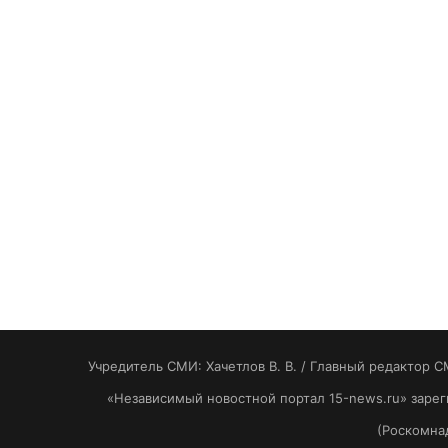
Учредитель СМИ: Хaчeтлoв B. B. / Главный редактор С
«Независимый новостной портал 15-news.ru» заре
(Роскомнад