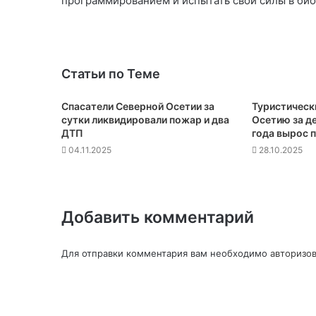
программированием и испытать свои силы в био
Статьи по Теме
Спасатели Северной Осетии за
Туристическ
сутки ликвидировали пожар и два
Осетию за д
ДТП
года вырос 
04.11.2025
28.10.2025
Добавить комментарий
Для отправки комментария вам необходимо
авторизов