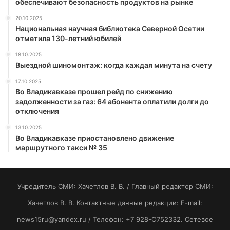
обеспечивают безопасность продуктов на рынке
20.10.2025
Национальная научная библиотека Северной Осетии
отметила 130-летний юбилей
18.10.2025
Выездной шиномонтаж: когда каждая минута на счету
17.10.2025
Во Владикавказе прошел рейд по снижению
задолженности за газ: 64 абонента оплатили долги до
отключения
13.10.2025
Во Владикавказе приостановлено движение
маршрутного такси № 35
Учредитель СМИ: Хaчeтлoв B. B. / Главный редактор СМИ:
Хaчeтлoв B. B. Контактные данные редакции: E-mail:
news15ru@yandex.ru / Телефон: +7 928-O752332. Сетевое