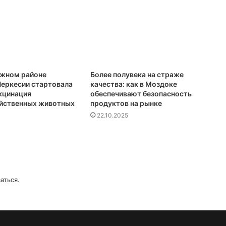
ежном районе
Более полувека на страже
еркесии стартовала
качества: как в Моздоке
кцинация
обеспечивают безопасность
йственных животных
продуктов на рынке
22.10.2025
аться
.