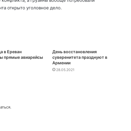
е конфликта, а грузины вообще потребовали
нта открыто уголовное дело.
а в Ереван
День восстановления
ы прямые авиарейсы
суверенитета празднуют в
Армении
28.05.2021
аться
.