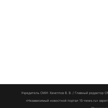
Учредитель СМИ: Хaчeтлoв B. B. / Главный редактор С
«Независимый новостной портал 15-news.ru» заре