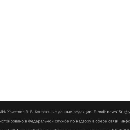
МИ: Хaчeтлoв B. B. Контактные данные редакции: E-mail: news15ru@
гистрировано в Федеральной службе по надзору в сфере связи, ин