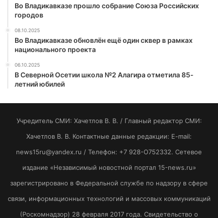
Во Владикавказе прошло собрание Союза Российских
городов
08.10.2025
Во Владикавказе обновлён ещё один сквер в рамках
национального проекта
06.10.2025
В Северной Осетии школа №2 Алагира отметила 85-
летний юбилей
Учредитель СМИ: Хaчeтлoв B. B. / Главный редактор СМИ:
Хaчeтлoв B. B. Контактные данные редакции: E-mail:
news15ru@yandex.ru / Телефон: +7 928-O752332. Сетевое
издание «Независимый новостной портал 15-news.ru»
зарегистрировано в Федеральной службе по надзору в сфере
связи, информационных технологий и массовых коммуникаций
(Роскомнадзор) 28 февраля 2017 года. Свидетельство о