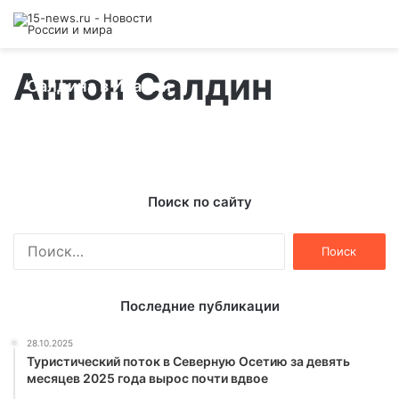
Темираев взял Кубок мира, победив
Антон Салдин
Салдина в Италии
07.06.2013
Поиск по сайту
Найти:
Последние публикации
28.10.2025
Туристический поток в Северную Осетию за девять
месяцев 2025 года вырос почти вдвое