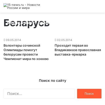
На границе России с Грузией уже около
Беларусь
месяца живут дальнобойщики
13.06.2014
09.05.2014
02.05.2014
Волонтеры сочинской
Проходит первая во
Олимпиады помогут
Владикавказе православная
белорусам провести
выставка-ярмарка
Чемпионат мира по хоккею
Поиск по сайту
Найти: