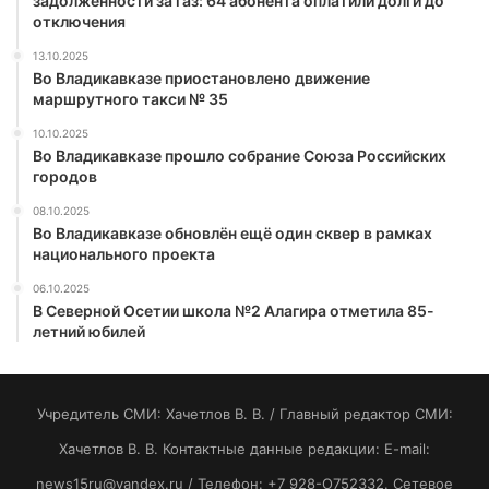
задолженности за газ: 64 абонента оплатили долги до
отключения
13.10.2025
Во Владикавказе приостановлено движение
маршрутного такси № 35
10.10.2025
Во Владикавказе прошло собрание Союза Российских
городов
08.10.2025
Во Владикавказе обновлён ещё один сквер в рамках
национального проекта
06.10.2025
В Северной Осетии школа №2 Алагира отметила 85-
летний юбилей
Учредитель СМИ: Хaчeтлoв B. B. / Главный редактор СМИ:
Хaчeтлoв B. B. Контактные данные редакции: E-mail:
news15ru@yandex.ru / Телефон: +7 928-O752332. Сетевое