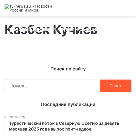
Акцию против чудовищных бытовых
Казбек Кучиев
условий провели жители бывшего
общежития во Владикавказе
15.02.2014
Поиск по сайту
Найти:
Последние публикации
28.10.2025
Туристический поток в Северную Осетию за девять
месяцев 2025 года вырос почти вдвое