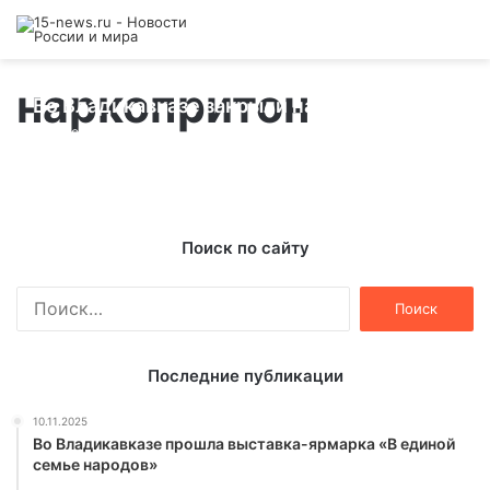
наркопритон
Во Владикавказе закрыли наркопритон
07.09.2016
Поиск по сайту
Найти:
Последние публикации
10.11.2025
Во Владикавказе прошла выставка-ярмарка «В единой
семье народов»