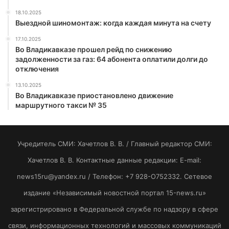
18.10.2025
Выездной шиномонтаж: когда каждая минута на счету
17.10.2025
Во Владикавказе прошел рейд по снижению
задолженности за газ: 64 абонента оплатили долги до
отключения
13.10.2025
Во Владикавказе приостановлено движение
маршрутного такси № 35
Учредитель СМИ: Хaчeтлoв B. B. / Главный редактор СМИ:
Хaчeтлoв B. B. Контактные данные редакции: E-mail:
news15ru@yandex.ru / Телефон: +7 928-O752332. Сетевое
издание «Независимый новостной портал 15-news.ru»
зарегистрировано в Федеральной службе по надзору в сфере
связи, информационных технологий и массовых коммуникаций