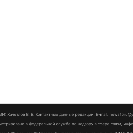
МИ: Хaчeтлoв B. B. Контактные данные редакции: E-mail: news15ru@
гистрировано в Федеральной службе по надзору в сфере связи, ин