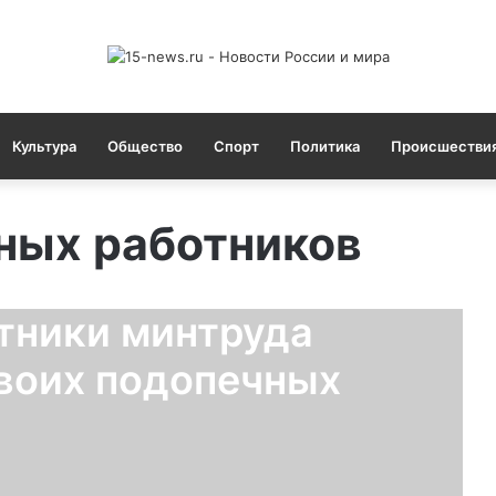
Культура
Общество
Спорт
Политика
Происшестви
ных работников
тники минтруда
воих подопечных