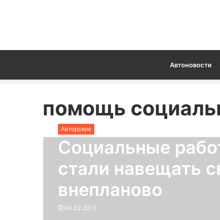
Автоновости
помощь социаль
Авторские
Социальные рабо
стали навещать с
внепланово
04.02.2013