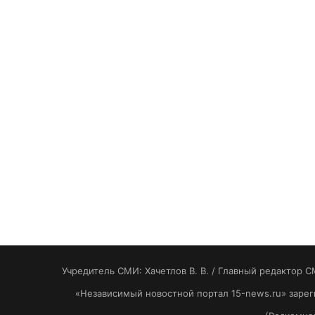
Учредитель СМИ: Хaчeтлoв B. B. / Главный редактор С
«Независимый новостной портал 15-news.ru» заре