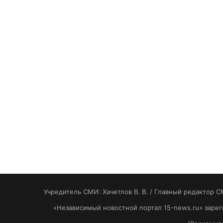
Учредитель СМИ: Хaчeтлoв B. B. / Главный редактор С
«Независимый новостной портал 15-news.ru» заре