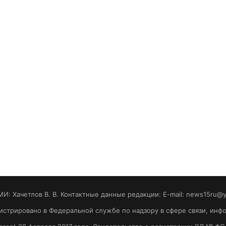
МИ: Хaчeтлoв B. B. Контактные данные редакции: E-mail: news15ru@
гистрировано в Федеральной службе по надзору в сфере связи, ин