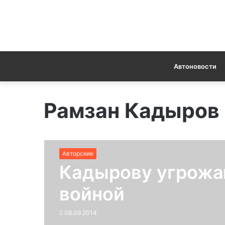
Автоновости
Рамзан Кадыров
Авторские
Кадырову угрожа
войной
08.09.2014