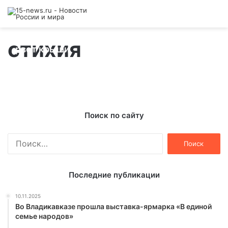
Жесткий ураган во Владикавказе – ветер
стихия
рвет крыши
20.03.2014
Поиск по сайту
Найти:
Последние публикации
10.11.2025
Во Владикавказе прошла выставка-ярмарка «В единой
семье народов»