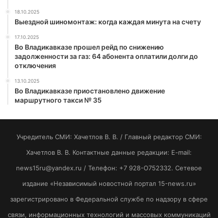
18.10.2025
Выездной шиномонтаж: когда каждая минута на счету
17.10.2025
Во Владикавказе прошел рейд по снижению
задолженности за газ: 64 абонента оплатили долги до
отключения
13.10.2025
Во Владикавказе приостановлено движение
маршрутного такси № 35
Учредитель СМИ: Хaчeтлoв B. B. / Главный редактор СМИ:
Хaчeтлoв B. B. Контактные данные редакции: E-mail:
news15ru@yandex.ru / Телефон: +7 928-O752332. Сетевое
издание «Независимый новостной портал 15-news.ru»
зарегистрировано в Федеральной службе по надзору в сфере
связи, информационных технологий и массовых коммуникаций