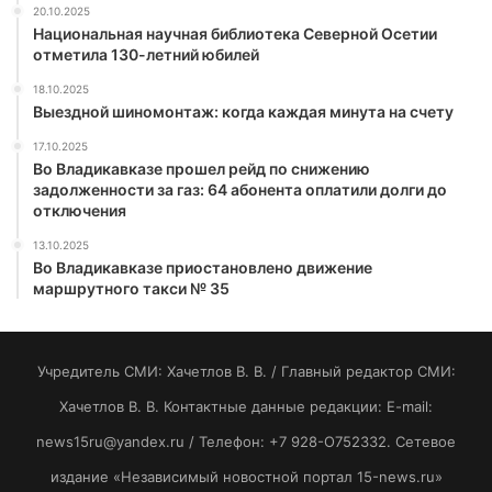
20.10.2025
Национальная научная библиотека Северной Осетии
отметила 130-летний юбилей
18.10.2025
Выездной шиномонтаж: когда каждая минута на счету
17.10.2025
Во Владикавказе прошел рейд по снижению
задолженности за газ: 64 абонента оплатили долги до
отключения
13.10.2025
Во Владикавказе приостановлено движение
маршрутного такси № 35
Учредитель СМИ: Хaчeтлoв B. B. / Главный редактор СМИ:
Хaчeтлoв B. B. Контактные данные редакции: E-mail:
news15ru@yandex.ru / Телефон: +7 928-O752332. Сетевое
издание «Независимый новостной портал 15-news.ru»