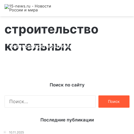
строительство
В Северной Осетии строят
котельных
энергосберегающие котельные
10.01.2013
Поиск по сайту
Найти:
Последние публикации
10.11.2025