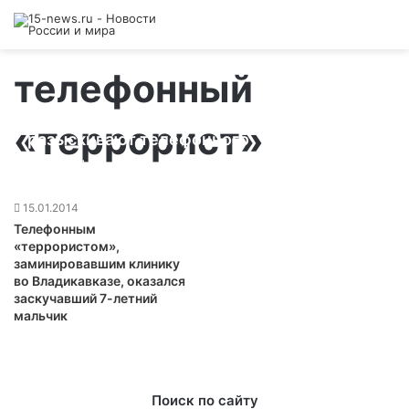
телефонный
Полицейские Северной Осетии
«террорист»
разыскивают телефонного
злоумышленника, «заминировавшего»
25.01.2014
бесланскую школу
15.01.2014
Телефонным
«террористом»,
заминировавшим клинику
во Владикавказе, оказался
заскучавший 7-летний
мальчик
Поиск по сайту