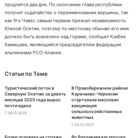
продлится два дня. По окончании глава республики
получит ходатайство о переименовании вершины, так
как Уго Чавес самым первым признал независимость
Южной Осетии, поэтому по местному обычаю его имя
должно быть вознесено над горами, сообщил Казбек
Хамицаев, являющийся председателем федерации
альпинизма РСО-Алания.
Статьи по Теме
Туристический поток в
В Правобережном районе
Северную Осетию за девять
Карачаево-Черкесии
месяцев 2025 года вырос
стартовала массовая
почти вдвое
вакцинация
сельскохозяйственных
28.10.2025
животных
24.10.2025
Более полувека на страже
Во Владикавказе прошел