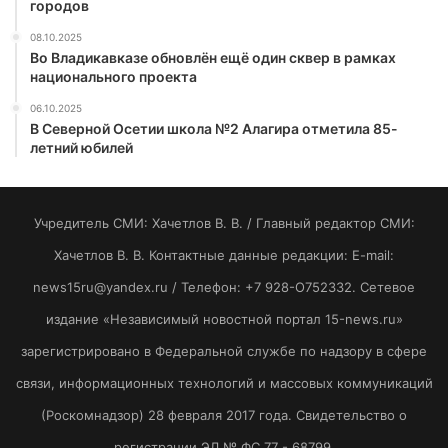
городов
08.10.2025
Во Владикавказе обновлён ещё один сквер в рамках
национального проекта
06.10.2025
В Северной Осетии школа №2 Алагира отметила 85-
летний юбилей
Учредитель СМИ: Хaчeтлoв B. B. / Главный редактор СМИ:
Хaчeтлoв B. B. Контактные данные редакции: E-mail:
news15ru@yandex.ru / Телефон: +7 928-O752332. Сетевое
издание «Независимый новостной портал 15-news.ru»
зарегистрировано в Федеральной службе по надзору в сфере
связи, информационных технологий и массовых коммуникаций
(Роскомнадзор) 28 февраля 2017 года. Свидетельство о
регистрации ЭЛ № ФС 77 - 68799.