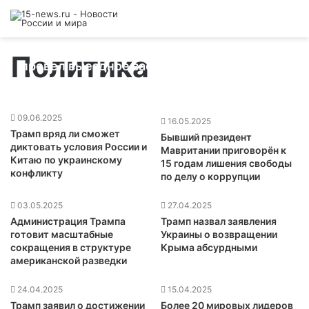
Совет парламента Северной Осетии
Политика
провел выездное заседание в Алагирском
районе для оценки развития территории
06.02.2026
09.06.2025
16.05.2025
Трамп вряд ли сможет
Бывший президент
диктовать условия России и
Мавритании приговорён к
Китаю по украинскому
15 годам лишения свободы
конфликту
по делу о коррупции
03.05.2025
27.04.2025
Администрация Трампа
Трамп назвал заявления
готовит масштабные
Украины о возвращении
сокращения в структуре
Крыма абсурдными
американской разведки
24.04.2025
15.04.2025
Трамп заявил о достижении
Более 20 мировых лидеров