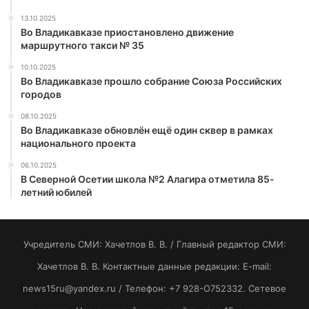
13.10.2025
Во Владикавказе приостановлено движение
маршрутного такси № 35
10.10.2025
Во Владикавказе прошло собрание Союза Российских
городов
08.10.2025
Во Владикавказе обновлён ещё один сквер в рамках
национального проекта
06.10.2025
В Северной Осетии школа №2 Алагира отметила 85-
летний юбилей
Учредитель СМИ: Хaчeтлoв B. B. / Главный редактор СМИ:
Хaчeтлoв B. B. Контактные данные редакции: E-mail:
news15ru@yandex.ru / Телефон: +7 928-O752332. Сетевое