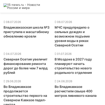
технологии, тренды и вызовы отрасли
09.07.2026
08.07.2026
06.07.2026
Владикавказская школа №3
МЧС предупредило о
приступила к масштабному
сильных дождях и
обновлению кровли
возможном подъеме
уровня воды в реках
Северной Осетии
04.07.2026
01.07.2026
Северная Осетия увеличит
В Моздоке в 2027 году
финансирование ремонта
планируют начать
дорог до более чем 7 млрд
строительство нового
рублей
родильного отделения
29.06.2026
24.06.2026
Во Владикавказе
Во Владикавказе
продолжается
расчистили свыше 400
строительство первого на
метров ливневого канала
Северном Кавказе падел-
центра