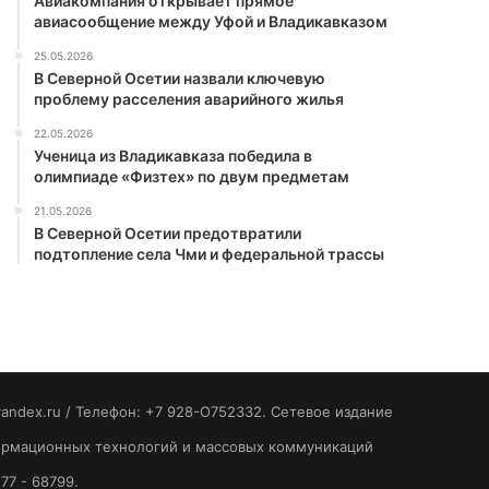
Авиакомпания открывает прямое
авиасообщение между Уфой и Владикавказом
25.05.2026
В Северной Осетии назвали ключевую
проблему расселения аварийного жилья
22.05.2026
Ученица из Владикавказа победила в
олимпиаде «Физтех» по двум предметам
21.05.2026
В Северной Осетии предотвратили
подтопление села Чми и федеральной трассы
yandex.ru / Телефон: +7 928-O752332. Сетевое издание
формационных технологий и массовых коммуникаций
77 - 68799.