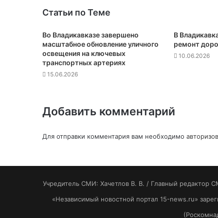
Статьи по Теме
Во Владикавказе завершено
В Владикавк
масштабное обновление уличного
ремонт доро
освещения на ключевых
10.06.2026
транспортных артериях
15.06.2026
Добавить комментарий
Для отправки комментария вам необходимо
авторизов
Учредитель СМИ: Хaчeтлoв B. B. / Главный редактор С
«Независимый новостной портал 15-news.ru» заре
(Роскомнад