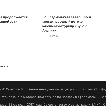
аз продолжается
Во Владикавказе завершился
жной сети
международный детско-
юношеский турнир «Кубок
Алании»
08.06.2026
аться
.
МИ: Хaчeтлoв B. B. Контактные данные редакции: E-mail: news15ru@
гистрировано в Федеральной службе по надзору в сфере связи, ин
зор) 28 февраля 2017 года. Свидетельство о регистрации ЭЛ № ФС 