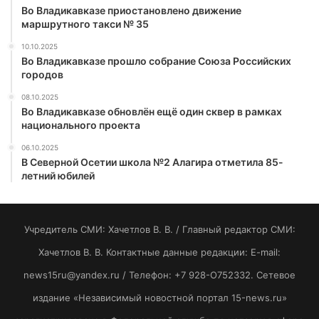
Во Владикавказе приостановлено движение
маршрутного такси № 35
10.10.2025
Во Владикавказе прошло собрание Союза Российских
городов
08.10.2025
Во Владикавказе обновлён ещё один сквер в рамках
национального проекта
06.10.2025
В Северной Осетии школа №2 Алагира отметила 85-
летний юбилей
Учредитель СМИ: Хaчeтлoв B. B. / Главный редактор СМИ:
Хaчeтлoв B. B. Контактные данные редакции: E-mail:
news15ru@yandex.ru / Телефон: +7 928-O752332. Сетевое
издание «Независимый новостной портал 15-news.ru»