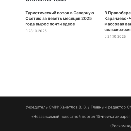
Туристический поток в Северную
В Правобер
Осетию за девять месяцев 2025
Карачаево-Ч
года вырос почти вдвое
массовая ва
сельскохозя
28.10.2025
24.10.2025
Учредитель СМИ: Хaчeтлoв B. B. / Главный редактор С
«Независимый новостной портал 15-news.ru» заре
(Роскомнад