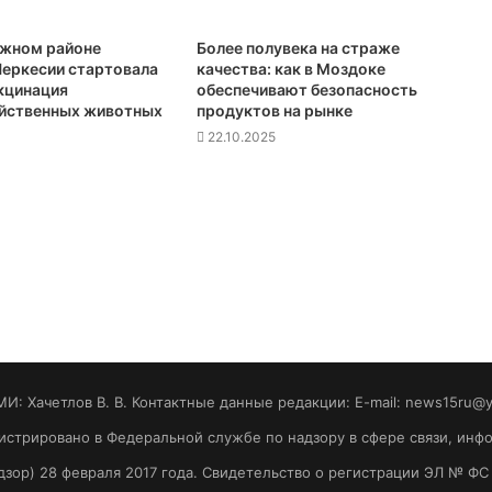
ежном районе
Более полувека на страже
еркесии стартовала
качества: как в Моздоке
кцинация
обеспечивают безопасность
йственных животных
продуктов на рынке
22.10.2025
МИ: Хaчeтлoв B. B. Контактные данные редакции: E-mail: news15ru@
гистрировано в Федеральной службе по надзору в сфере связи, ин
зор) 28 февраля 2017 года. Свидетельство о регистрации ЭЛ № ФС 