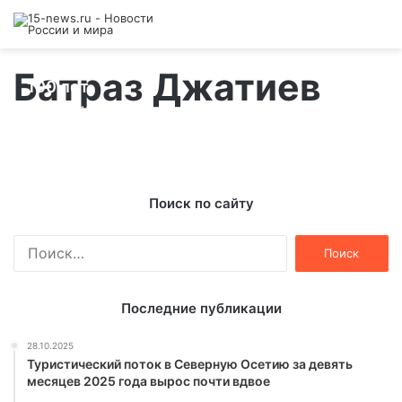
Второй эльхотовской школе исполнилось
Батраз Джатиев
100 лет
08.10.2013
Поиск по сайту
Найти:
Последние публикации
28.10.2025
Туристический поток в Северную Осетию за девять
месяцев 2025 года вырос почти вдвое