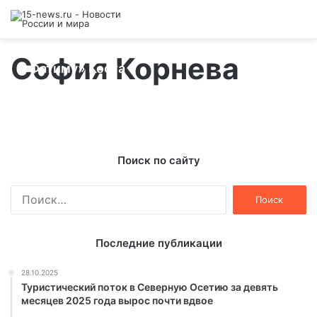
Владикавказские школьники станцевали
София Корнева
«Фатиму» Коста
22.10.2013
Поиск по сайту
Найти:
Последние публикации
28.10.2025
Туристический поток в Северную Осетию за девять
месяцев 2025 года вырос почти вдвое