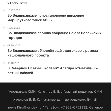
отключения
13.10.2025
Во Владикавказе приостановлено движение
маршрутного такси № 35
10.10.2025
Во Владикавказе прошло собрание Союза Российских
городов
08.10.2025
Во Владикавказе обновлён ещё один сквер в рамках
национального проекта
06.10.2025
В Северной Осетии школа №2 Алагира отметила 85-
летний юбилей
Учредитель СМИ: Хaчeтлoв B. B. / Главный редактор СМИ:
Хaчeтлoв B. B. Контактные данные редакции: E-mail:
news15ru@yandex.ru / Телефон: +7 928-O752332. Сетевое