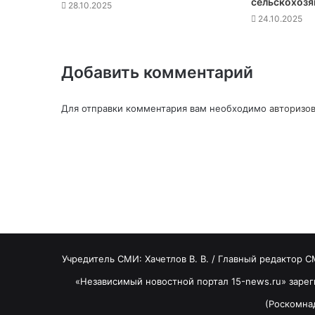
сельскохозя
28.10.2025
24.10.2025
Добавить комментарий
Для отправки комментария вам необходимо
авторизов
Учредитель СМИ: Хaчeтлoв B. B. / Главный редактор С
«Независимый новостной портал 15-news.ru» заре
(Роскомнад