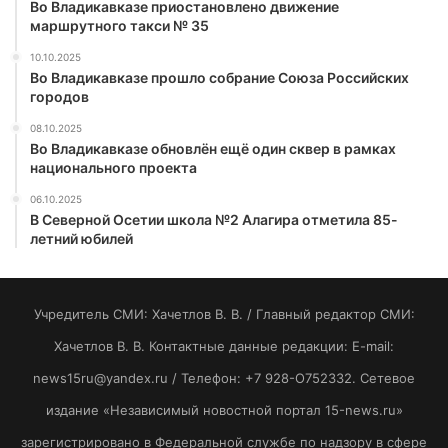
Во Владикавказе приостановлено движение
маршрутного такси № 35
10.10.2025
Во Владикавказе прошло собрание Союза Российских
городов
08.10.2025
Во Владикавказе обновлён ещё один сквер в рамках
национального проекта
06.10.2025
В Северной Осетии школа №2 Алагира отметила 85-
летний юбилей
Учредитель СМИ: Хaчeтлoв B. B. / Главный редактор СМИ:
Хaчeтлoв B. B. Контактные данные редакции: E-mail:
news15ru@yandex.ru / Телефон: +7 928-O752332. Сетевое
издание «Независимый новостной портал 15-news.ru»
зарегистрировано в Федеральной службе по надзору в сфере