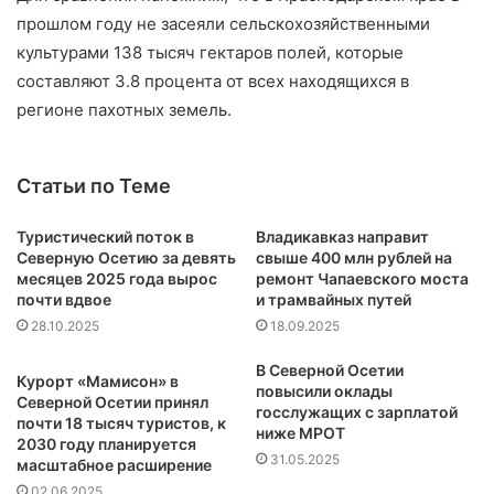
прошлом году не засеяли сельскохозяйственными
культурами 138 тысяч гектаров полей, которые
составляют 3.8 процента от всех находящихся в
регионе пахотных земель.
Статьи по Теме
Туристический поток в
Владикавказ направит
Северную Осетию за девять
свыше 400 млн рублей на
месяцев 2025 года вырос
ремонт Чапаевского моста
почти вдвое
и трамвайных путей
28.10.2025
18.09.2025
В Северной Осетии
Курорт «Мамисон» в
повысили оклады
Северной Осетии принял
госслужащих с зарплатой
почти 18 тысяч туристов, к
ниже МРОТ
2030 году планируется
31.05.2025
масштабное расширение
02.06.2025