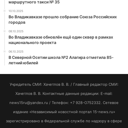
маршрутного такси № 35
10.10.2025
Во Владикавказе прошло собрание Союза Российских
городов
08.10.2025
Во Владикавказе обновлён ещё один сквер в рамках
национального проекта
06.10.2025
В Северной Осетии школа №2 Алагира отметила 85-
летний юбилей
Учредитель СМИ: Хaчeтлoв B. B. / Главный редактор СМИ:
Хaчeтлoв B. B. Контактные данные редакции: E-mail:
news15ru@yandex.ru / Телефон: +7 928-O752332. Сетевое
издание «Независимый новостной портал 15-news.ru»
зарегистрировано в Федеральной службе по надзору в сфере