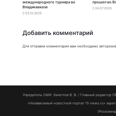
международного турнира во
прошел во В
Владикавказе
24.07.2025
03.10.2025
Добавить комментарий
Для отправки комментария вам необходимо
авторизов
Учредитель СМИ: Хaчeтлoв B. B. / Главный редактор С
«Независимый новостной портал 15-news.ru» заре
(Роскомнад