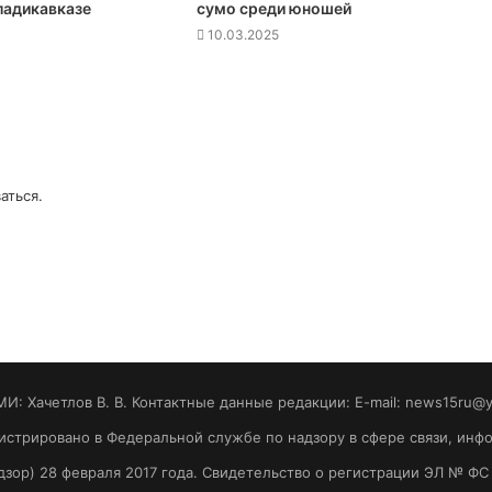
ладикавказе
сумо среди юношей
10.03.2025
аться
.
МИ: Хaчeтлoв B. B. Контактные данные редакции: E-mail: news15ru@
гистрировано в Федеральной службе по надзору в сфере связи, ин
зор) 28 февраля 2017 года. Свидетельство о регистрации ЭЛ № ФС 