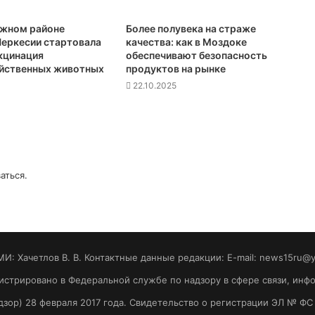
ежном районе
Более полувека на страже
еркесии стартовала
качества: как в Моздоке
кцинация
обеспечивают безопасность
йственных животных
продуктов на рынке
22.10.2025
аться
.
МИ: Хaчeтлoв B. B. Контактные данные редакции: E-mail: news15ru@
гистрировано в Федеральной службе по надзору в сфере связи, ин
зор) 28 февраля 2017 года. Свидетельство о регистрации ЭЛ № ФС 