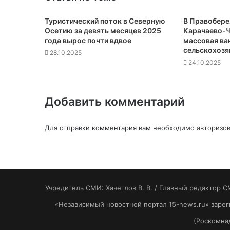
Туристический поток в Северную
В Правобер
Осетию за девять месяцев 2025
Карачаево-Ч
года вырос почти вдвое
массовая ва
сельскохозя
28.10.2025
24.10.2025
Добавить комментарий
Для отправки комментария вам необходимо
авторизов
Учредитель СМИ: Хaчeтлoв B. B. / Главный редактор С
«Независимый новостной портал 15-news.ru» заре
(Роскомнад