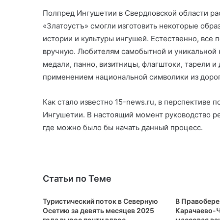
Полпред Ингушетии в Свердловской области ра
«Златоустъ» смогли изготовить некоторые обра
истории и культуры ингушей. Естественно, все
вручную. Любителям самобытной и уникальной 
медали, панно, визитницы, флагштоки, тарели 
применением национальной символики из дорог
Как стало известно 15-news.ru, в перспективе 
Ингушетии. В настоящий момент руководство ре
где можно было бы начать данный процесс.
Статьи по Теме
Туристический поток в Северную
В Правобер
Осетию за девять месяцев 2025
Карачаево-Ч
года вырос почти вдвое
массовая ва