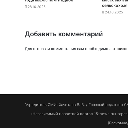
сельскохозя
28.10.2025
24.10.2025
Добавить комментарий
Для отправки комментария вам необходимо
авторизов
Учредитель СМИ: Хaчeтлoв B. B. / Главный редактор С
«Независимый новостной портал 15-news.ru» заре
(Роскомнад