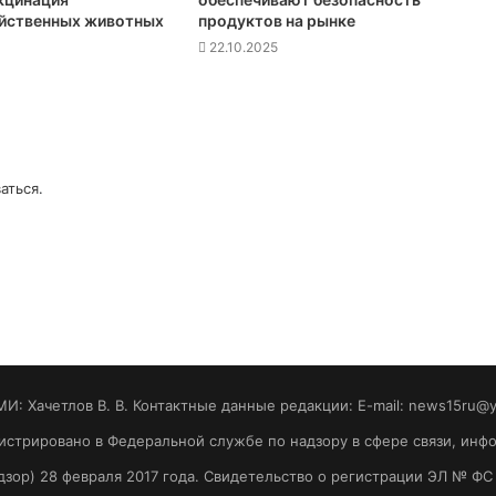
йственных животных
продуктов на рынке
22.10.2025
аться
.
МИ: Хaчeтлoв B. B. Контактные данные редакции: E-mail: news15ru@
гистрировано в Федеральной службе по надзору в сфере связи, ин
зор) 28 февраля 2017 года. Свидетельство о регистрации ЭЛ № ФС 