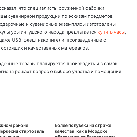
ссказал, что специалисты оружейной фабрики
зцы сувенирной продукции по эскизам предметов
 подарочные и сувенирные экземпляры изготовлены
культуры ингушского народа предлагается
купить часы
,
и даже USB-флеш-накопители, произведенные с
остоящих и качественных материалов.
подобные товары планируется производить и в самой
гиона решает вопрос о выборе участка и помещений,
ежном районе
Более полувека на страже
еркесии стартовала
качества: как в Моздоке
кцинация
обеспечивают безопасность