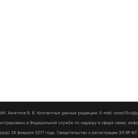
МИ: Хaчeтлoв B. B. Контактные данные редакции: E-mail: news15ru@
гистрировано в Федеральной службе по надзору в сфере связи, ин
зор) 28 февраля 2017 года. Свидетельство о регистрации ЭЛ № ФС 