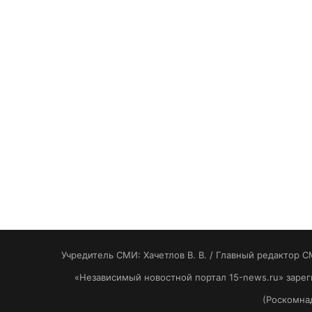
Учредитель СМИ: Хaчeтлoв B. B. / Главный редактор С
«Независимый новостной портал 15-news.ru» заре
(Роскомнад