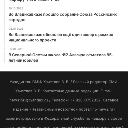
10.10.2025
Во Владикавказе прошло собрание Союза Российских
городов
08.10.2025
Во Владикавказе обновлён ещё один сквер в рамках
национального проекта
06.10.2025
В Северной Осетии школа №2 Алагира отметила 85-
летний юбилей
Учредитель СМИ: Хaчeтлoв B. B. / Главный редактор СМИ:
Хaчeтлoв B. B. Контактные данные редакции: E-mail:
news15ru@yandex.ru / Телефон: +7 928-O752332. Сетевое
издание «Независимый новостной портал 15-news.ru»
зарегистрировано в Федеральной службе по надзору в сфере
связи, информационных технологий и массовых коммуникаций