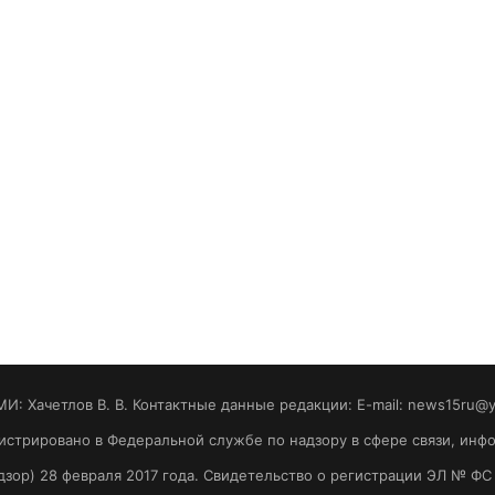
МИ: Хaчeтлoв B. B. Контактные данные редакции: E-mail: news15ru@
гистрировано в Федеральной службе по надзору в сфере связи, ин
зор) 28 февраля 2017 года. Свидетельство о регистрации ЭЛ № ФС 