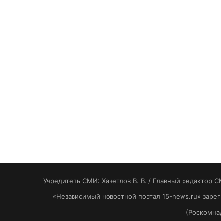
Учредитель СМИ: Хaчeтлoв B. B. / Главный редактор С
«Независимый новостной портал 15-news.ru» заре
(Роскомнад