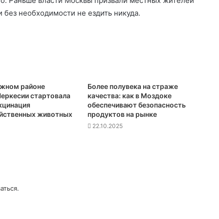
ало. Раньше власти Москвы призвали местных жителей
 без необходимости не ездить никуда.
ежном районе
Более полувека на страже
еркесии стартовала
качества: как в Моздоке
кцинация
обеспечивают безопасность
йственных животных
продуктов на рынке
22.10.2025
аться
.