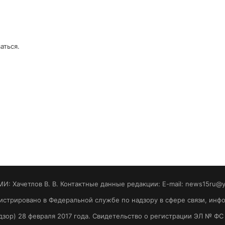
аться
.
МИ: Хaчeтлoв B. B. Контактные данные редакции: E-mail: news15ru@
гистрировано в Федеральной службе по надзору в сфере связи, ин
зор) 28 февраля 2017 года. Свидетельство о регистрации ЭЛ № ФС 