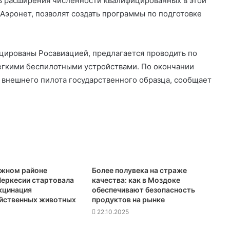
ь расширения численности квалифицированных в этой
Аэронет, позволят создать программы по подготовке
цированы Росавиацией, предлагается проводить по
егкими беспилотными устройствами. По окончании
 внешнего пилота государственного образца, сообщает
ежном районе
Более полувека на страже
еркесии стартовала
качества: как в Моздоке
кцинация
обеспечивают безопасность
йственных животных
продуктов на рынке
22.10.2025