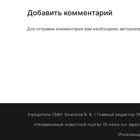
Добавить комментарий
Для отправки комментария вам необходимо
авторизов
Учредитель СМИ: Хaчeтлoв B. B. / Главный редактор С
«Независимый новостной портал 15-news.ru» заре
(Роскомнад