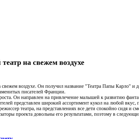
театр на свежем воздухе
 свежем воздухе. Он получил название "Театра Папы Карло" и д
знаменитых писателей Франции.
проста. Он направлен на привлечение малышей к развитию фант
ителей представлен широкий ассортимент кукол на любой вкус, 
ежиссер театра, на представлениях все дети спокойно сидя и см
аторы проекта довольны его результатами, поэтому в следующий
счету