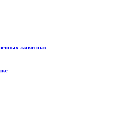
твенных животных
нке