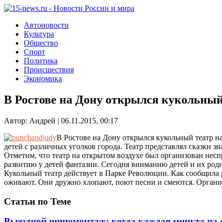
Автоновости
Культура
Общество
Спорт
Политика
Происшествия
Экономика
В Ростове на Дону открылся кукольный 
Автор: Андрей | 06.11.2015, 00:17
В Ростове на Дону открылся кукольный театр на
детей с различных уголков города. Театр представлял сказки 
Отметим, что театр на открытом воздухе был организован нес
развитию у детей фантазии. Сегодня вниманию детей и их род
Кукольный театр действует в Парке Революции. Как сообщила р
оживают. Они дружно хлопают, поют песни и смеются. Организ
Статьи по Теме
Выездной шиномонтаж: когда каждая минута на 