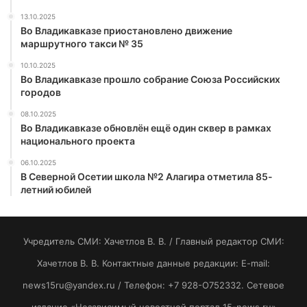
13.10.2025
Во Владикавказе приостановлено движение
маршрутного такси № 35
10.10.2025
Во Владикавказе прошло собрание Союза Российских
городов
08.10.2025
Во Владикавказе обновлён ещё один сквер в рамках
национального проекта
06.10.2025
В Северной Осетии школа №2 Алагира отметила 85-
летний юбилей
Учредитель СМИ: Хaчeтлoв B. B. / Главный редактор СМИ:
Хaчeтлoв B. B. Контактные данные редакции: E-mail:
news15ru@yandex.ru / Телефон: +7 928-O752332. Сетевое