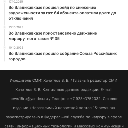
17.10.2025
Во Владикавказе прошел рейд по снижению
задолженности за газ: 64 абонента оплатили долги до
отключения
13.10.2025
Во Владикавказе приостановлено движение
маршрутного такси № 35
10.10.2025
Во Владикавказе прошло собрание Союза Российских
городов
Учредитель СМИ: Хaчeтлoв B. B. / Главный редактор СМИ:
Хaчeтлoв B. B. Контактные данные редакции: E-mail:
news15ru@yandex.ru / Телефон: +7 928-O752332. Сетевое
издание «Независимый новостной портал 15-news.ru»
зарегистрировано в Федеральной службе по надзору в сфере
связи, информационных технологий и массовых коммуникаций