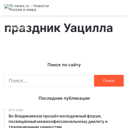
Праздник Уацилла продлится целую
праздник Уацилла
неделю
25.06.2013
Поиск по сайту
Найти:
Последние публикации
07.11.2025
Во Владикавказе прошёл молодежный форум,
посвящённый межконфессиональному диалогу и
традиционным ценностям