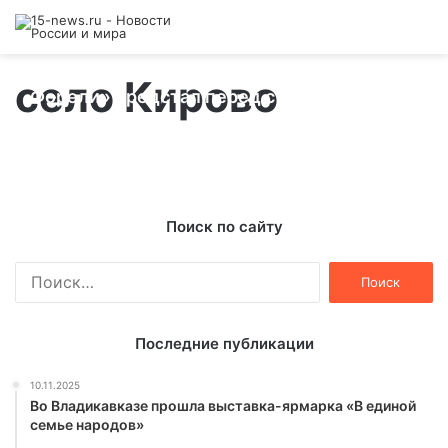
Виновник январского ДТП у «Золотой
село Кирово
Форели» предстал перед судом
01.06.2013
Поиск по сайту
Найти:
Последние публикации
10.11.2025
Во Владикавказе прошла выставка-ярмарка «В единой
семье народов»