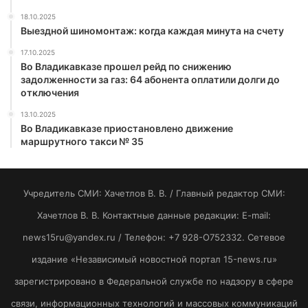
18.10.2025
Выездной шиномонтаж: когда каждая минута на счету
17.10.2025
Во Владикавказе прошел рейд по снижению
задолженности за газ: 64 абонента оплатили долги до
отключения
13.10.2025
Во Владикавказе приостановлено движение
маршрутного такси № 35
Учредитель СМИ: Хaчeтлoв B. B. / Главный редактор СМИ:
Хaчeтлoв B. B. Контактные данные редакции: E-mail:
news15ru@yandex.ru / Телефон: +7 928-O752332. Сетевое
издание «Независимый новостной портал 15-news.ru»
зарегистрировано в Федеральной службе по надзору в сфере
связи, информационных технологий и массовых коммуникаций