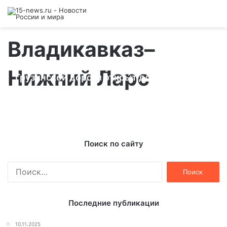
Владикавказ–
Североосетинский участок Военно-
Нижний Ларс
Грузинской дороги открыт для любого
транспорта
09.03.2013
Поиск по сайту
Найти:
Последние публикации
10.11.2025