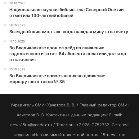
20.10.2025
Национальная научная библиотека Северной Осетии
отметила 130-летний юбилей
18.10.2025
Выездной шиномонтаж: когда каждая минута на счету
17.10.2025
Во Владикавказе прошел рейд по снижению
задолженности за газ: 64 абонента оплатили долги до
отключения
13.10.2025
Во Владикавказе приостановлено движение
маршрутного такси № 35
Учредитель СМИ: Хaчeтлoв B. B. / Главный редактор СМИ:
Хaчeтлoв B. B. Контактные данные редакции: E-mail:
news15ru@yandex.ru / Телефон: +7 928-O752332. Сетевое
издание «Независимый новостной портал 15-news.ru»