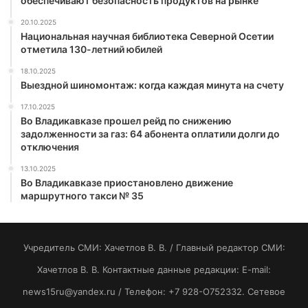
обеспечивают безопасность продуктов на рынке
20.10.2025
Национальная научная библиотека Северной Осетии
отметила 130-летний юбилей
18.10.2025
Выездной шиномонтаж: когда каждая минута на счету
17.10.2025
Во Владикавказе прошел рейд по снижению
задолженности за газ: 64 абонента оплатили долги до
отключения
13.10.2025
Во Владикавказе приостановлено движение
маршрутного такси № 35
Учредитель СМИ: Хaчeтлoв B. B. / Главный редактор СМИ:
Хaчeтлoв B. B. Контактные данные редакции: E-mail:
news15ru@yandex.ru / Телефон: +7 928-O752332. Сетевое