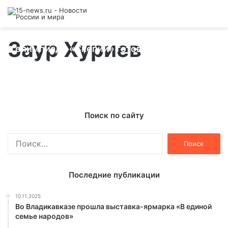
К Всероссийской студенческой
Заур Хуриев
олимпиаде «Скепий» готовятся студенты-
медики Северной Осетии
13.05.2014
Поиск по сайту
Найти:
Последние публикации
10.11.2025
Во Владикавказе прошла выставка-ярмарка «В единой
семье народов»