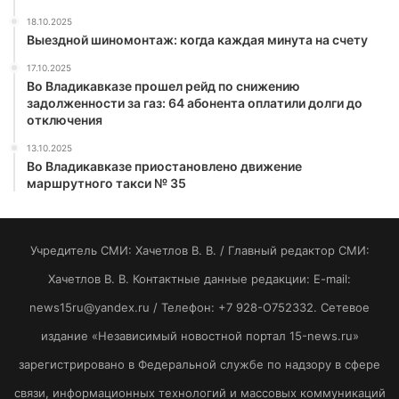
18.10.2025
Выездной шиномонтаж: когда каждая минута на счету
17.10.2025
Во Владикавказе прошел рейд по снижению
задолженности за газ: 64 абонента оплатили долги до
отключения
13.10.2025
Во Владикавказе приостановлено движение
маршрутного такси № 35
Учредитель СМИ: Хaчeтлoв B. B. / Главный редактор СМИ:
Хaчeтлoв B. B. Контактные данные редакции: E-mail:
news15ru@yandex.ru / Телефон: +7 928-O752332. Сетевое
издание «Независимый новостной портал 15-news.ru»
зарегистрировано в Федеральной службе по надзору в сфере
связи, информационных технологий и массовых коммуникаций